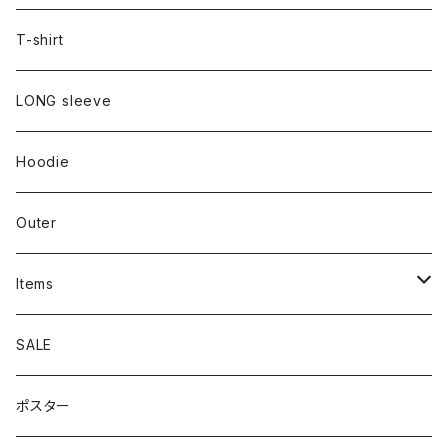
T-shirt
LONG sleeve
Hoodie
Outer
Items
Phone Case
SALE
cap
ポスター