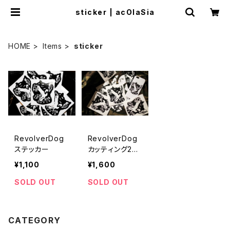
sticker | acOlaSia
HOME
Items
sticker
RevolverDog
RevolverDog
ステッカー
カッティング2枚
セット
¥1,100
¥1,600
SOLD OUT
SOLD OUT
CATEGORY