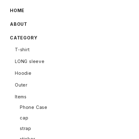
HOME
ABOUT
CATEGORY
T-shirt
LONG sleeve
Hoodie
Outer
Items
Phone Case
cap
strap
sticker