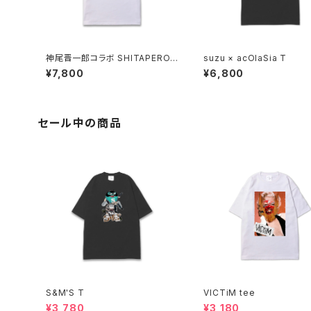
神尾晋一郎コラボ SHITAPERO
suzu × acOlaSia T
Manul tee
¥7,800
¥6,800
セール中の商品
S&M'S T
VICTiM tee
¥3,780
¥3,180