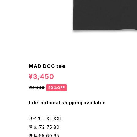
MAD DOG tee
¥3,450
¥6,900
50%OFF
International shipping available
サイズ L XL XXL
着丈 72 75 80
身幅 55 60 65