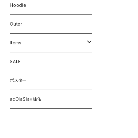
Hoodie
Outer
Items
Phone Case
SALE
cap
ポスター
strap
acOlaSia×桂佑
sticker
belt