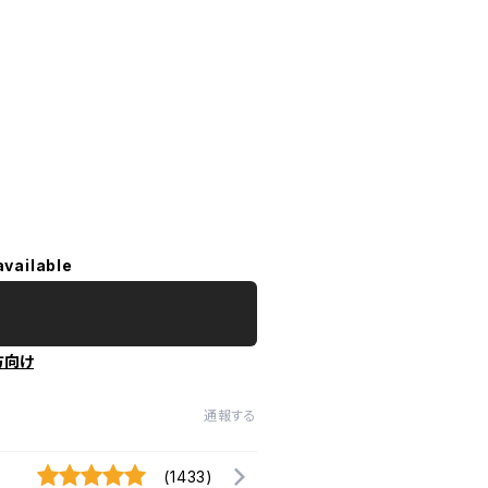
available
方向け
通報する
(1433)