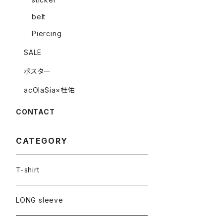
belt
Piercing
SALE
ポスター
acOlaSia×桂佑
CONTACT
CATEGORY
T-shirt
LONG sleeve