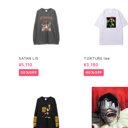
SATAN L/S
TORTURE tee
¥5,110
¥3,180
30%OFF
40%OFF