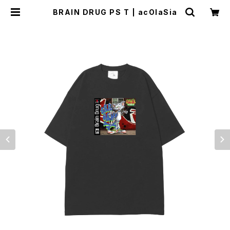
BRAIN DRUG PS T | acOlaSia