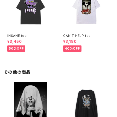
INSANE tee
CAN'T HELP tee
¥3,450
¥3,180
50%OFF
40%OFF
その他の商品