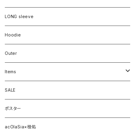
LONG sleeve
Hoodie
Outer
Items
Phone Case
SALE
cap
ポスター
strap
acOlaSia×桂佑