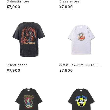
Dalmatian tee
Disaster tee
¥7,900
¥7,900
Infection tee
神尾晋一郎コラボ SHITAPER
O Manul tee
¥7,900
¥7,800