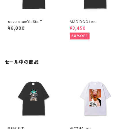
suzu × acOlaSia T
MAD DOG tee
¥6,800
¥3,450
50%OFF
セール中の商品
S&M'S T
VICTiM tee