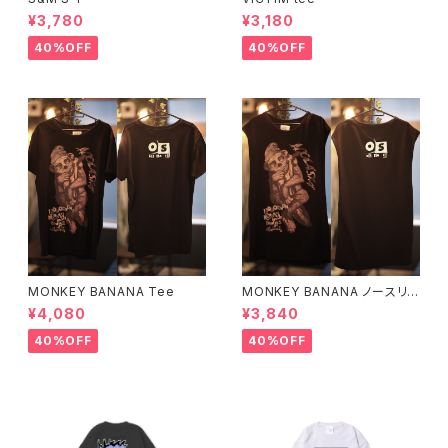
¥3,780
¥3,180
40%OFF
40%OFF
MONKEY BANANA Tee
MONKEY BANANA ノースリ
ーブ
¥4,080
¥3,840
40%OFF
40%OFF