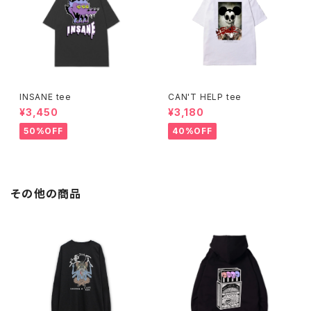
INSANE tee
CAN'T HELP tee
¥3,450
¥3,180
50%OFF
40%OFF
その他の商品