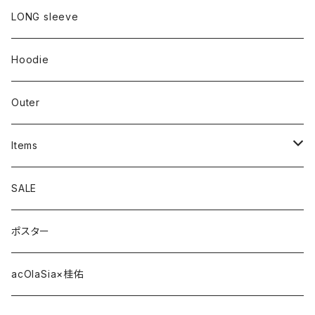
LONG sleeve
Hoodie
Outer
Items
Phone Case
SALE
cap
ポスター
strap
acOlaSia×桂佑