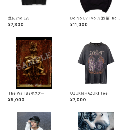
煙仄2nd L/S
Do No Evil vol.3(四猿) hood
ie
¥7,300
¥11,000
The Wall B2ポスター
UZUKI&HAZUKI Tee
¥5,000
¥7,000