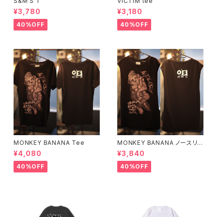
S&M'S T
VICTiM tee
¥3,780
¥3,180
40%OFF
40%OFF
MONKEY BANANA Tee
MONKEY BANANA ノースリ
ーブ
¥4,080
¥3,840
40%OFF
40%OFF