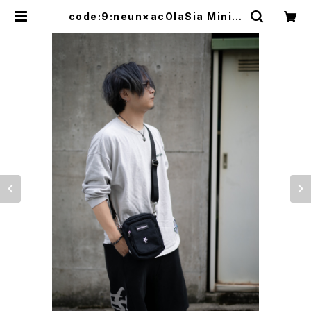
code:9:neun×acOlaSia Mini s
houlder bag | acOlaSia