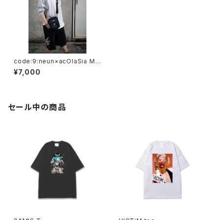
code:9:neun×acOlaSia Min
i shoulder bag
¥7,000
セール中の商品