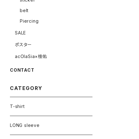
belt
Piercing
SALE
ポスター
acOlaSia×桂佑
CONTACT
CATEGORY
T-shirt
LONG sleeve