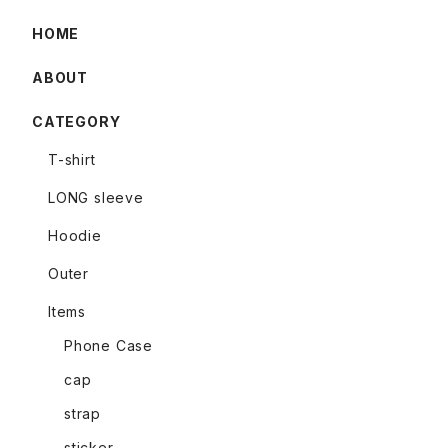
HOME
ABOUT
CATEGORY
T-shirt
LONG sleeve
Hoodie
Outer
Items
Phone Case
cap
strap
sticker