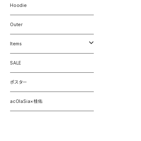
Hoodie
Outer
Items
Phone Case
SALE
cap
ポスター
strap
acOlaSia×桂佑
sticker
belt