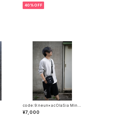
40%OFF
code:9:neun×acOlaSia Mini
shoulder bag
¥7,000