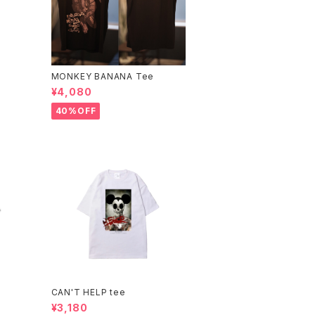
MONKEY BANANA Tee
¥4,080
40%OFF
CAN'T HELP tee
¥3,180