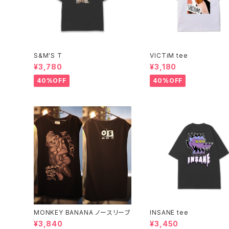
S&M'S T
VICTiM tee
¥3,780
¥3,180
40%OFF
40%OFF
MONKEY BANANA ノースリーブ
INSANE tee
¥3,840
¥3,450