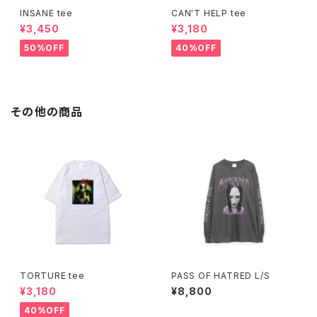
INSANE tee
CAN'T HELP tee
¥3,450
¥3,180
50%OFF
40%OFF
その他の商品
TORTURE tee
PASS OF HATRED L/S
¥3,180
¥8,800
40%OFF