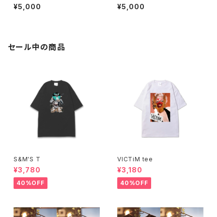
ター
¥5,000
¥5,000
セール中の商品
S&M'S T
VICTiM tee
¥3,780
¥3,180
40%OFF
40%OFF