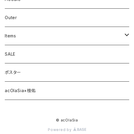
Outer
Items
Phone Case
SALE
cap
ポスター
strap
acOlaSia×桂佑
sticker
© acOlaSia
belt
Powered by