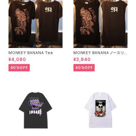
MONKEY BANANA Tee
MONKEY BANANA ノースリ
ーブ
¥4,080
¥3,840
40%OFF
40%OFF