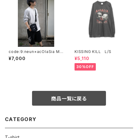
code:9:neun×acOlaSia Min
KISSING KILL L/S
i shoulder bag
¥7,000
¥5,110
30%OFF
商品一覧に戻る
CATEGORY
T-shirt