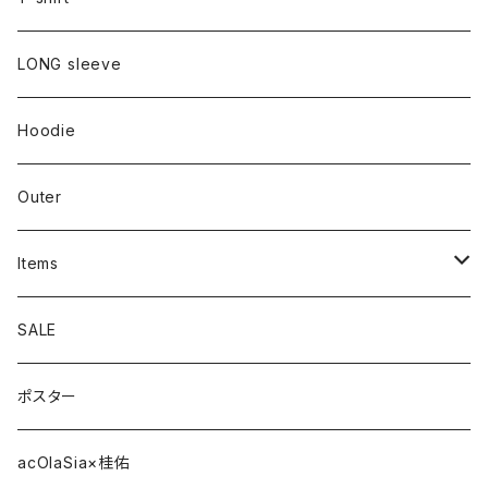
LONG sleeve
Hoodie
Outer
Items
Phone Case
SALE
cap
ポスター
strap
acOlaSia×桂佑