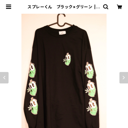
スプレーくん ブラック×グリーン | a
cOlaSia