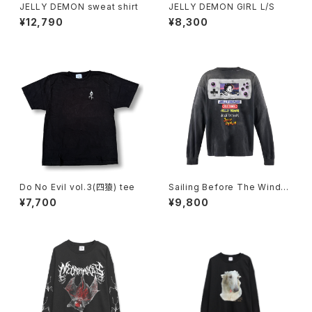
JELLY DEMON sweat shirt
JELLY DEMON GIRL L/S
¥12,790
¥8,300
Do No Evil vol.3(四猿) tee
Sailing Before The Wind×a
cOlaSia long sleeve
¥7,700
¥9,800