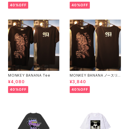
40%OFF
40%OFF
MONKEY BANANA Tee
MONKEY BANANA ノースリ
ーブ
¥4,080
¥3,840
40%OFF
40%OFF