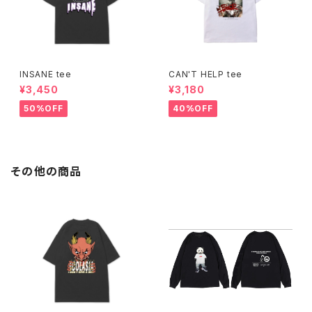
INSANE tee
CAN'T HELP tee
¥3,450
¥3,180
50%OFF
40%OFF
その他の商品