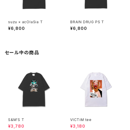
suzu × acOlaSia T
BRAIN DRUG PS T
¥6,800
¥6,800
セール中の商品
S&M'S T
VICTiM tee
¥3,780
¥3,180