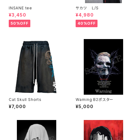
INSANE tee
サカツ L/S
¥3,450
¥4,980
50%OFF
40%OFF
Cat Skull Shorts
Warning B2ポスター
¥7,000
¥5,000