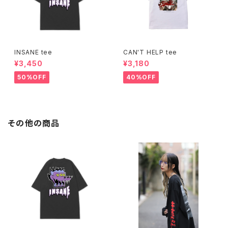
INSANE tee
CAN'T HELP tee
¥3,450
¥3,180
50%OFF
40%OFF
その他の商品