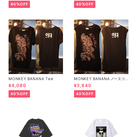
40%OFF
40%OFF
MONKEY BANANA Tee
MONKEY BANANA ノースリ
ーブ
¥4,080
¥3,840
40%OFF
40%OFF