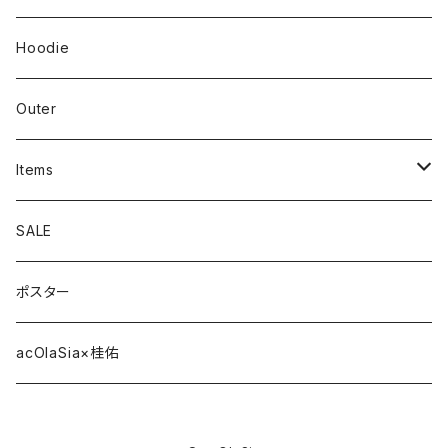
Hoodie
Outer
Items
Phone Case
SALE
cap
ポスター
strap
acOlaSia×桂佑
sticker