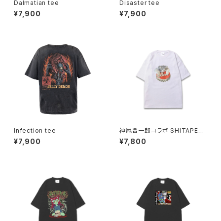
Dalmatian tee
Disaster tee
¥7,900
¥7,900
Infection tee
神尾晋一郎コラボ SHITAPER
O Manul tee
¥7,900
¥7,800