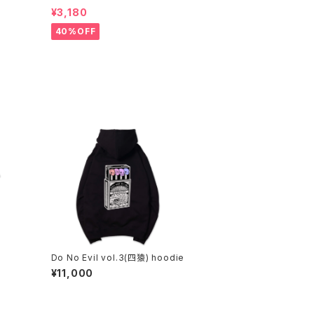
¥3,180
40%OFF
Do No Evil vol.3(四猿) hoodie
¥11,000