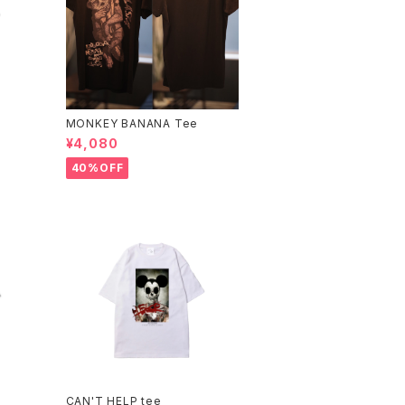
MONKEY BANANA Tee
¥4,080
40%OFF
CAN'T HELP tee