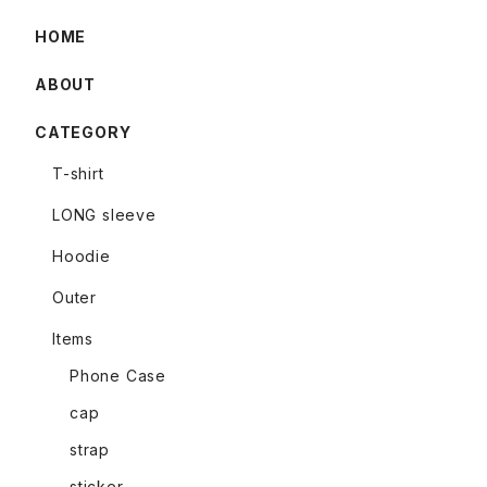
HOME
ABOUT
CATEGORY
T-shirt
LONG sleeve
Hoodie
Outer
Items
Phone Case
cap
strap
sticker