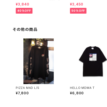
¥3,840
¥3,450
40%OFF
50%OFF
その他の商品
PIZZA MAD L/S
HELLO MDMA T
¥7,800
¥6,800