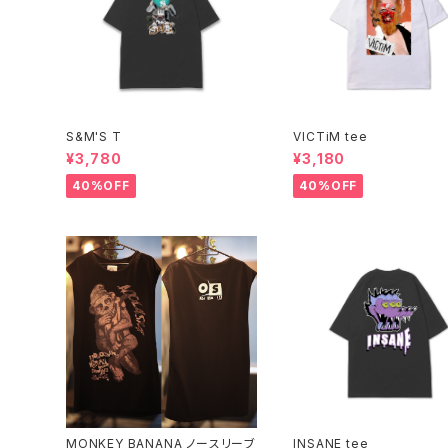
S&M'S T
VICTiM tee
¥3,780
¥3,180
40%OFF
40%OFF
MONKEY BANANA ノースリーブ
INSANE tee