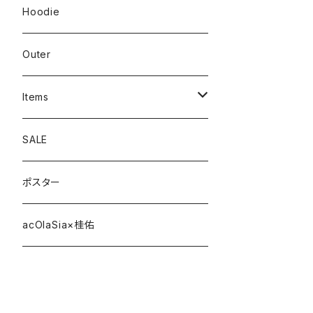
Hoodie
Outer
Items
Phone Case
SALE
cap
ポスター
strap
acOlaSia×桂佑
sticker
belt