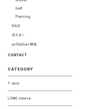
belt
Piercing
SALE
ポスター
acOlaSia×桂佑
CONTACT
CATEGORY
T-shirt
LONG sleeve