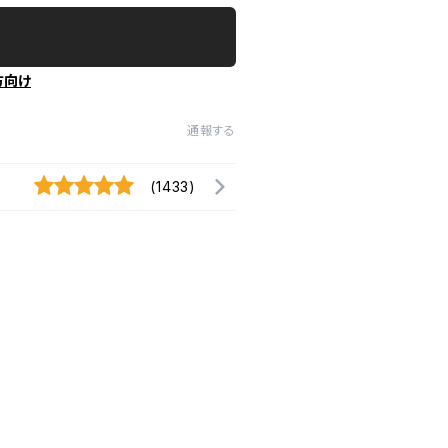
方向け
通報する
(1433)