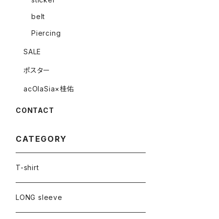
belt
Piercing
SALE
ポスター
acOlaSia×桂佑
CONTACT
CATEGORY
T-shirt
LONG sleeve