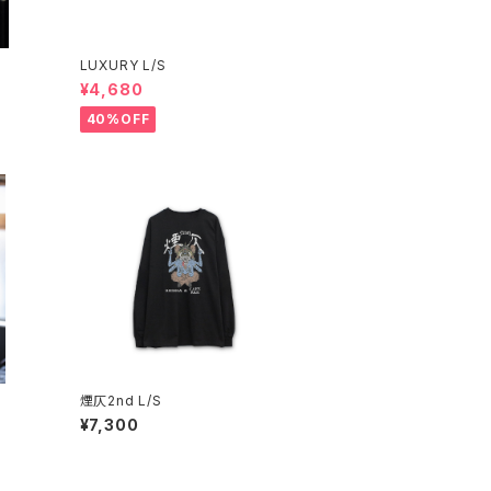
LUXURY L/S
¥4,680
40%OFF
煙仄2nd L/S
¥7,300