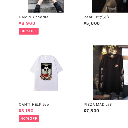
GAMING hoodie
Pearl B2ポスター
¥8,960
¥5,000
30%OFF
CAN'T HELP tee
PIZZA MAD L/S
¥3,180
¥7,800
40%OFF