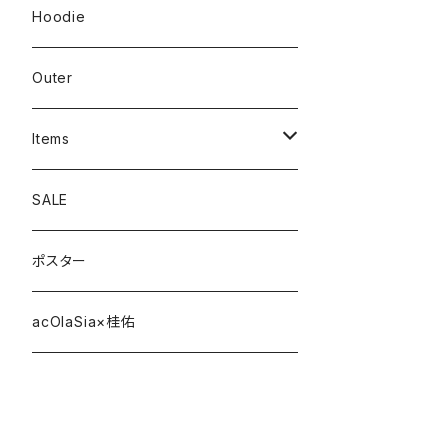
Hoodie
Outer
Items
Phone Case
SALE
cap
ポスター
strap
acOlaSia×桂佑
sticker
belt