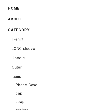
HOME
ABOUT
CATEGORY
T-shirt
LONG sleeve
Hoodie
Outer
Items
Phone Case
cap
strap
sticker