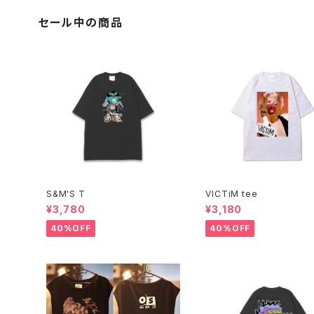
セール中の商品
S&M'S T
VICTiM tee
¥3,780
¥3,180
40%OFF
40%OFF