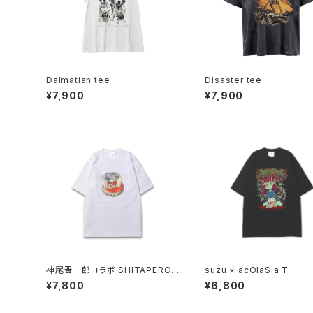
Dalmatian tee
Disaster tee
¥7,900
¥7,900
神尾晋一郎コラボ SHITAPERO
suzu × acOlaSia T
Manul tee
¥7,800
¥6,800