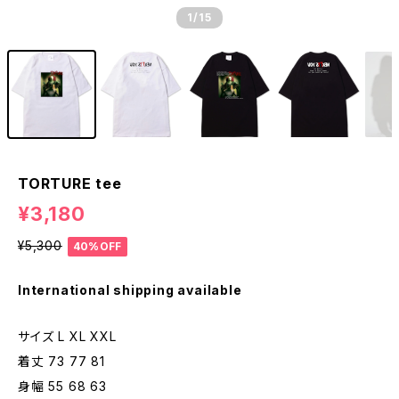
1
/15
TORTURE tee
¥3,180
¥5,300
40%OFF
International shipping available
サイズ L XL XXL
着丈 73 77 81
身幅 55 68 63