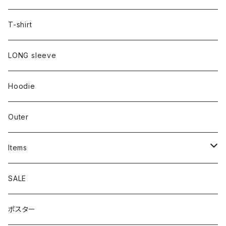
T-shirt
LONG sleeve
Hoodie
Outer
Items
Phone Case
SALE
cap
ポスター