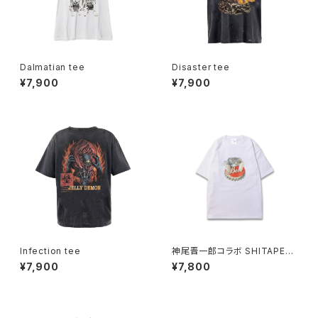
Dalmatian tee
Disaster tee
¥7,900
¥7,900
Infection tee
神尾晋一郎コラボ SHITAPER
O Manul tee
¥7,900
¥7,800