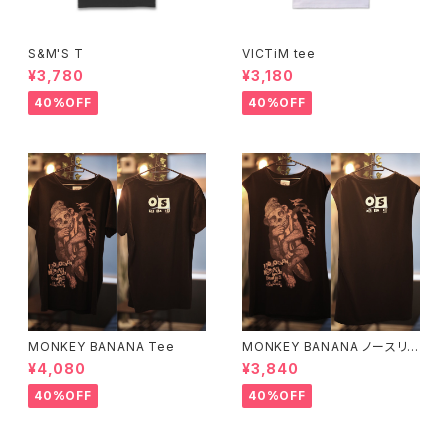
S&M'S T
VICTiM tee
¥3,780
¥3,180
40%OFF
40%OFF
MONKEY BANANA Tee
MONKEY BANANA ノースリ
ーブ
¥4,080
¥3,840
40%OFF
40%OFF