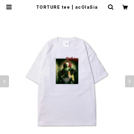
TORTURE tee | acOlaSia