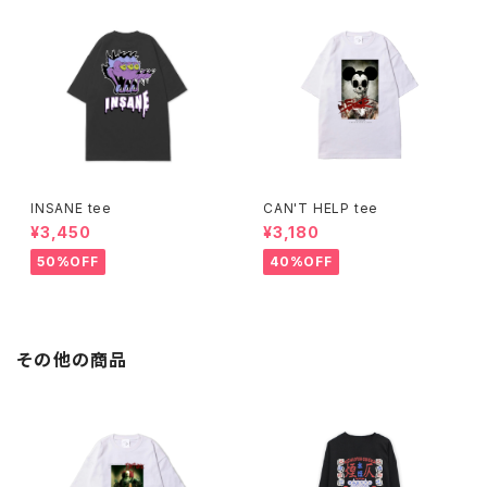
INSANE tee
CAN'T HELP tee
¥3,450
¥3,180
50%OFF
40%OFF
その他の商品