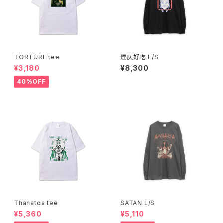
TORTURE tee
煙仄好吃 L/S
¥3,180
¥8,300
40%OFF
Thanatos tee
SATAN L/S
¥5,360
¥5,110