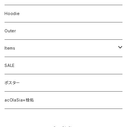
Hoodie
Outer
Items
Phone Case
SALE
cap
ポスター
strap
acOlaSia×桂佑
sticker