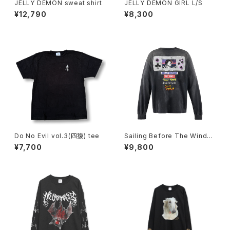
JELLY DEMON sweat shirt
JELLY DEMON GIRL L/S
¥12,790
¥8,300
Do No Evil vol.3(四猿) tee
Sailing Before The Wind×a
cOlaSia long sleeve
¥7,700
¥9,800