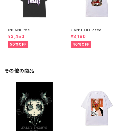
INSANE tee
CAN'T HELP tee
¥3,450
¥3,180
50%OFF
40%OFF
その他の商品