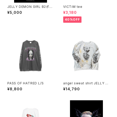
JELLY DEMON GIRL B2ポス
VICTiM tee
ター
¥5,000
¥3,180
40%OFF
PASS OF HATRED L/S
angel sweat shirt JELLY D
EMON
¥8,800
¥14,790