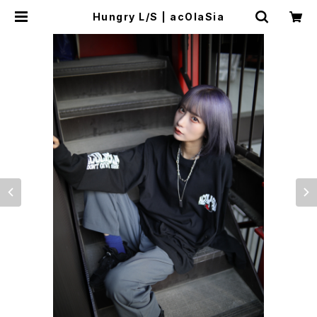
Hungry L/S | acOlaSia