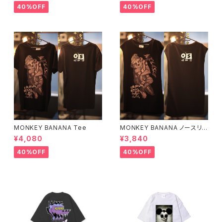
40%OFF
40%OFF
MONKEY BANANA Tee
MONKEY BANANA ノースリ
ーブ
¥4,080
¥3,840
40%OFF
40%OFF