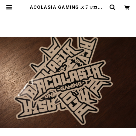
ACOLASIA GAMING ステッカー |
acOlaSia