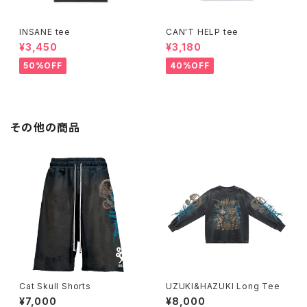
INSANE tee
CAN'T HELP tee
¥3,450
¥3,180
50%OFF
40%OFF
その他の商品
Cat Skull Shorts
UZUKI&HAZUKI Long Tee
¥7,000
¥8,000