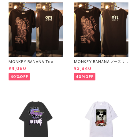
MONKEY BANANA Tee
MONKEY BANANA ノースリ
ーブ
¥4,080
¥3,840
40%OFF
40%OFF