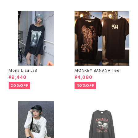
Mona Lisa L/S
MONKEY BANANA Tee
¥9,440
¥4,080
20%OFF
40%OFF