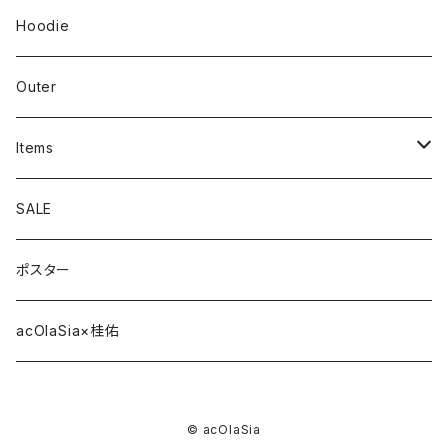
Hoodie
Outer
Items
Phone Case
SALE
cap
ポスター
strap
acOlaSia×桂佑
sticker
© acOlaSia