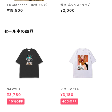
La Gioconda B2キャンバス
煙仄 ネックストラップ
ボード
¥18,500
¥2,000
セール中の商品
S&M'S T
VICTiM tee
¥3,780
¥3,180
40%OFF
40%OFF