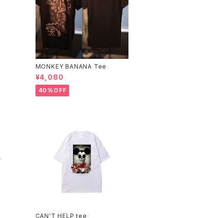
MONKEY BANANA Tee
¥4,080
40%OFF
CAN'T HELP tee