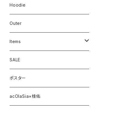
Hoodie
Outer
Items
Phone Case
SALE
cap
ポスター
strap
acOlaSia×桂佑
sticker
belt