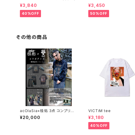
¥3,840
¥3,450
40%OFF
50%OFF
その他の商品
acOlaSia×桂佑 3点 コンプリート
VICTiM tee
セット
¥20,000
¥3,180
40%OFF