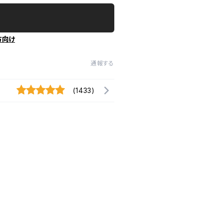
方向け
通報する
(1433)