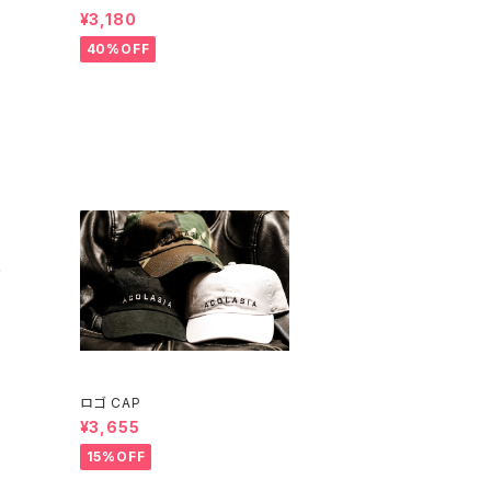
¥3,180
40%OFF
ロゴ CAP
¥3,655
15%OFF