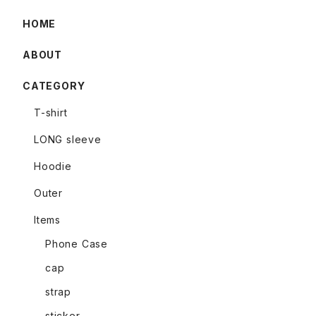
HOME
ABOUT
CATEGORY
T-shirt
LONG sleeve
Hoodie
Outer
Items
Phone Case
cap
strap
sticker