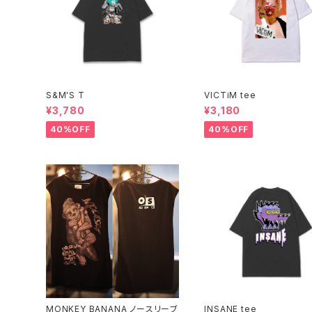
S&M'S T
VICTiM tee
¥3,780
¥3,180
40%OFF
40%OFF
MONKEY BANANA ノースリーブ
INSANE tee