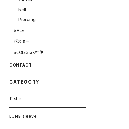
belt
Piercing
SALE
ポスター
acOlaSia×桂佑
CONTACT
CATEGORY
T-shirt
LONG sleeve