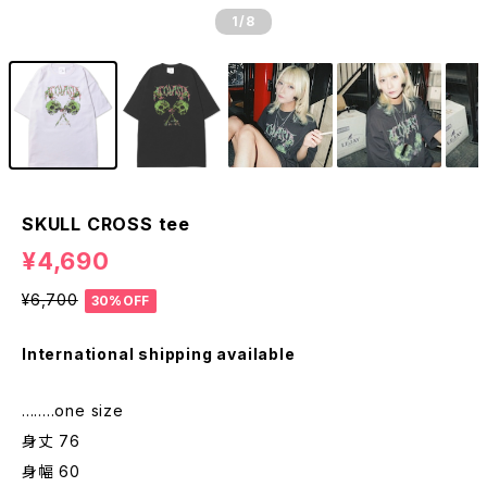
1
/8
SKULL CROSS tee
¥4,690
¥6,700
30%OFF
International shipping available
........one size
身丈 76
身幅 60