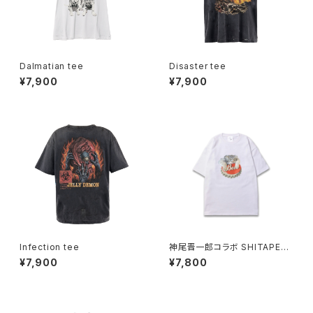
Dalmatian tee
Disaster tee
¥7,900
¥7,900
Infection tee
神尾晋一郎コラボ SHITAPER
O Manul tee
¥7,900
¥7,800