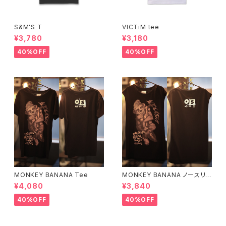
S&M'S T
VICTiM tee
¥3,780
¥3,180
40%OFF
40%OFF
MONKEY BANANA Tee
MONKEY BANANA ノースリ
ーブ
¥4,080
¥3,840
40%OFF
40%OFF