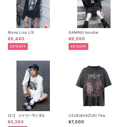
Mona Lisa L/S
GAMING hoodie
¥9,440
¥8,960
20%OFF
30%OFF
ロゴ シャワーサンダル
UZUKI&HAZUKI Tee
¥3,360
¥7,000