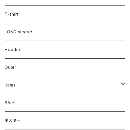
T-shirt
LONG sleeve
Hoodie
Outer
Items
Phone Case
SALE
cap
ポスター