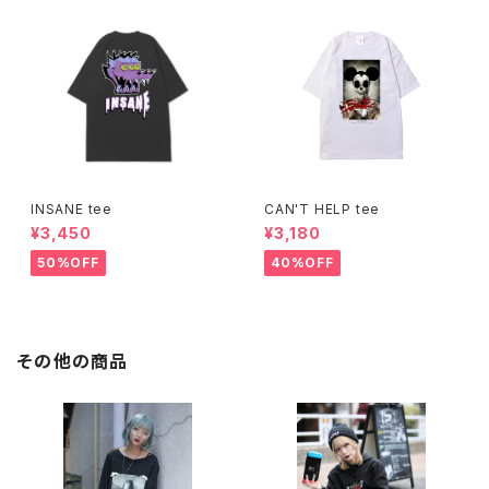
INSANE tee
CAN'T HELP tee
¥3,450
¥3,180
50%OFF
40%OFF
その他の商品