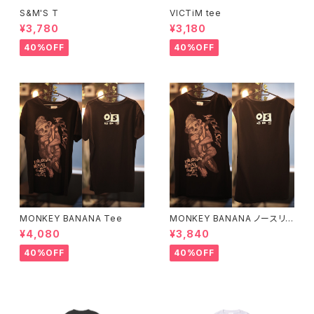
S&M'S T
VICTiM tee
¥3,780
¥3,180
40%OFF
40%OFF
MONKEY BANANA Tee
MONKEY BANANA ノースリ
ーブ
¥4,080
¥3,840
40%OFF
40%OFF