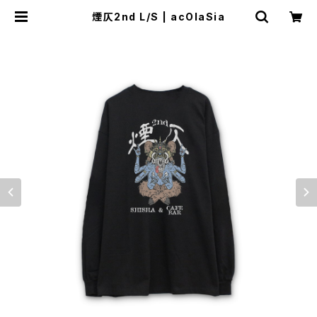
煙仄2nd L/S | acOlaSia