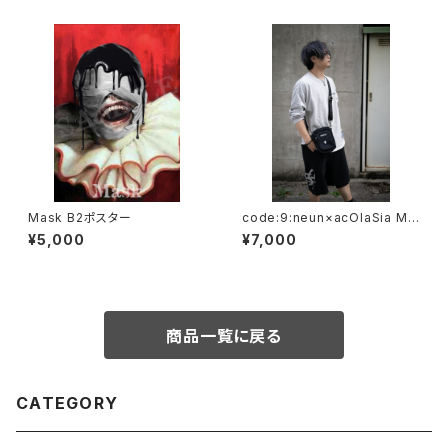
Mask B2ポスター
code:9:neun×acOlaSia Min
i shoulder bag
¥5,000
¥7,000
商品一覧に戻る
CATEGORY