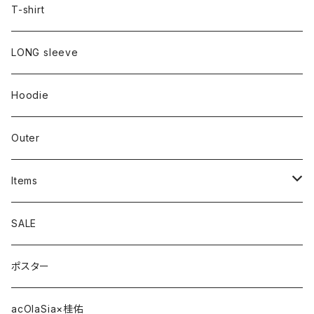
T-shirt
LONG sleeve
Hoodie
Outer
Items
Phone Case
SALE
cap
ポスター
strap
acOlaSia×桂佑