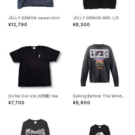
JELLY DEMON sweat shirt
JELLY DEMON GIRL L/S
¥12,790
¥8,300
Do No Evil vol.3(四猿) tee
Sailing Before The Wind×a
cOlaSia long sleeve
¥7,700
¥9,800