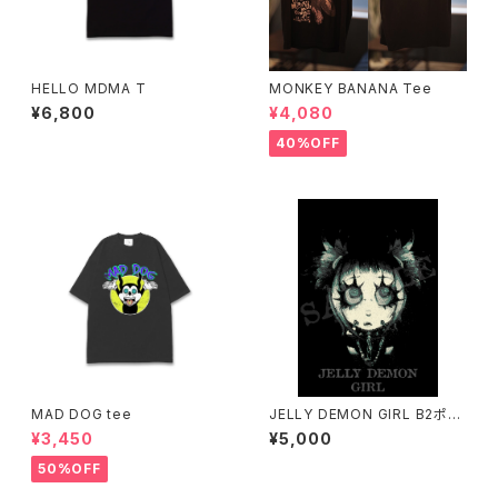
HELLO MDMA T
MONKEY BANANA Tee
¥6,800
¥4,080
40%OFF
MAD DOG tee
JELLY DEMON GIRL B2ポス
ター
¥3,450
¥5,000
50%OFF