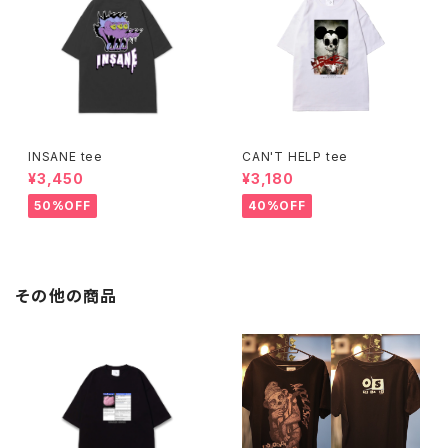
INSANE tee
CAN'T HELP tee
¥3,450
¥3,180
50%OFF
40%OFF
その他の商品